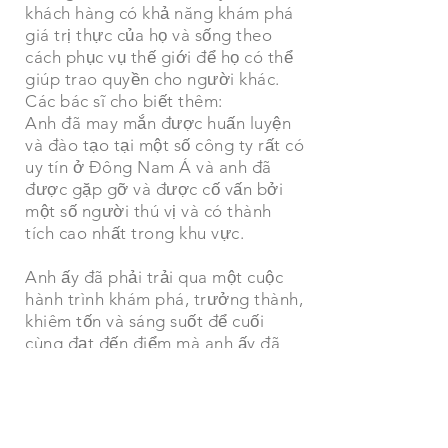
khách hàng có khả năng khám phá
giá trị thực của họ và sống theo
cách phục vụ thế giới để họ có thể
giúp trao quyền cho người khác.
Các bác sĩ cho biết thêm:
Anh đã may mắn được huấn luyện
và đào tạo tại một số công ty rất có
uy tín ở Đông Nam Á và anh đã
được gặp gỡ và được cố vấn bởi
một số người thú vị và có thành
tích cao nhất trong khu vực.
Anh ấy đã phải trải qua một cuộc
hành trình khám phá, trưởng thành,
khiêm tốn và sáng suốt để cuối
cùng đạt đến điểm mà anh ấy đã
hoàn toàn được chữa lành và có
thể giúp đỡ người khác! Anh ấy có
một mục đích mới trong cuộc sống,
anh ấy đã trở thành 'Repurposed'.