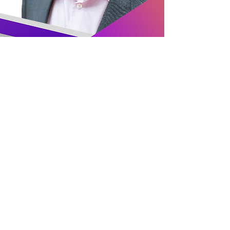
Bản quyền 2020 © UpUp Technologies |
Chính
sách bảo mật
|
Chính sách hoàn tiền
|
Chính sách
giao hàng