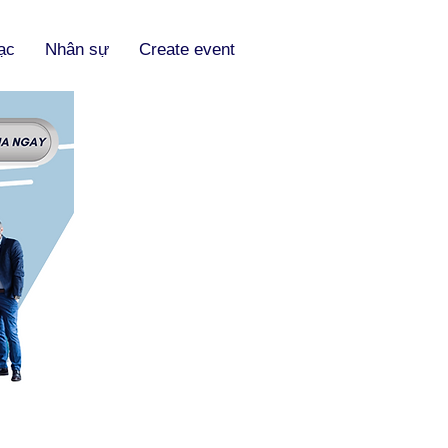
lạc
Nhân sự
Create event