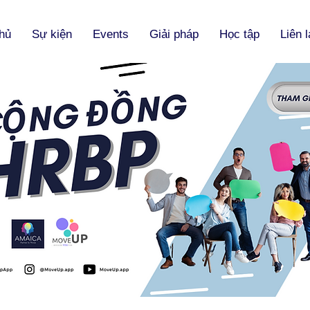
hủ
Sự kiện
Events
Giải pháp
Học tập
Liên 